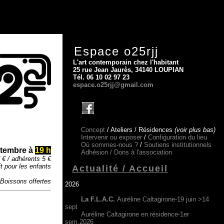
Espace o25rjj
L'art contemporain chez l'habitant
25 rue Jean Jaurès, 34140 LOUPIAN
Tél. 06 10 02 97 23
espace.o25rjj@gmail.com
Concept
/ Ateliers / Résidences
(voir plus bas)
Intervenir ou exposer
/
Configuration du lieu
Où sommes-nous ?
/
Soutiens institutionnels
tembre à
19 h
Adhésion /
Dons à l'association
 € / adhérents 5 €
t pour les enfant
s
Actualité / Accueil
Boissons offertes
2026
La F.L.A.C.
Auréline Caltagirone-19 juin >14
sept
Auréline Caltagirone en résidence-1er
sem.2026