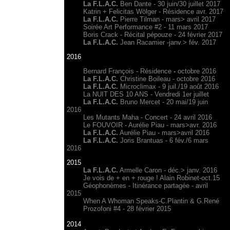
La F.L.A.C.
Ben Dante - 30 juin/30 juillet 2017
Katrin + Felicitas Wölger - Résidence avr. 2017
La F.L.A.C.
Pierre Tilman - mars> avril 2017
Soirée Art Performance #2 - 11 mars 2017
Boris Crack - Récital pépouze - 24 février 2017
La F.L.A.C.
Jean Racamier -janv.> fév. 2017
2016
Bernard François - Résidence
-
octobre 2016
La F.L.A.C.
Christine Boileau - octobre 2016
La F.L.A.C.
Microclimax - 9 juil./19 août 2016
La NUIT DES 10 ANS - Vendredi 1er juillet
La F.L.A.C.
Bruno Mercet - 20 mai/19 juin
2016
Les Mutants Maha - Concert - 24 avril 2016
Le FOUVOIR - Aurélie Piau - mars>avr. 2016
La F.L.A.C.
Aurélie Piau - mars>avril 2016
La F.L.A.C.
Joris Brantuas - 6 fév./6 mars
2016
2015
La F.L.A.C.
Armelle Caron - déc.> janv. 2016
Je vois de + en + rouge ! Alain Robinet-oct.15
Géophonèmes - Itinérance partagée - avril
2015
When A Whoman Speaks-C.Plantin & G.René
Prozofoni #4 - 28 février 2015
2014