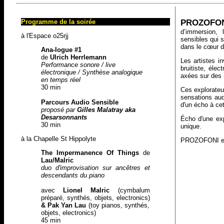
Programme de la soirée
PROZOFO
d’immersion,
à l'Espace o25rjj
sensibles qui s
dans le cœur d
Ana-logue
#1
de
Ulrich Herrlemann
Les artistes i
Performance sonore / live
bruitiste, éle
électronique / Synthèse analogique
axées sur des r
en temps réel
30 min
Ces explorateur
sensations aud
Parcours Audio Sensible
d'un écho à ce
proposé par
Gilles Malatray aka
Desarsonnants
Écho d'une exp
30 min
unique.
à la Chapelle St Hippolyte
PROZOFONI est 
The
Impermanence
Of
Things
de
Lau/Malric
duo d'improvisation sur ancêtres et
descendants du piano
avec
Lionel Malric
(cymbalum
préparé, synthés, objets, electronics)
& Pak Yan Lau
(toy pianos, synthés,
objets, electronics)
45 min