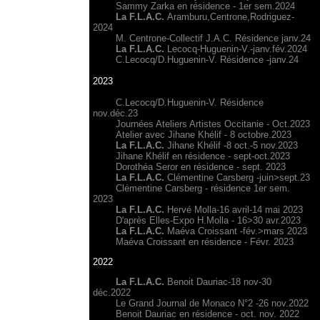
Sammy Zarka en résidence - 1er sem.2024
La F.L.A.C.
Aramburu,Centrone,Rodriguez-
2024
M. Centrone-Collectif J.A.C. Résidence janv.24
La F.L.A.C.
Lecocq-Huguenin-V.-janv.fév.2024
C.Lecocq/D.Huguenin-V. Résidence -janv.24
2023
C.Lecocq/D.Huguenin-V. Résidence
nov.déc.23
Journées Ateliers Artistes Occitanie - Oct.2023
Atelier avec Jihane Khélif - 8 octobre.2023
La F.L.A.C.
Jihane Khélif -8 oct.-5 nov.2023
Jihane Khélif en résidence - sept-oct.2023
Dorothéa Seror en résidence - sept. 2023
La F.L.A.C.
Clémentine Carsberg -juin>sept.23
Clémentine Carsberg - résidence 1er sem.
2023
La F.L.A.C.
Hervé Molla-16 avril-14 mai 2023
D'après Elles-Expo H.Molla - 16>30 avr.2023
La F.L.A.C.
Maéva Croissant -fév.>mars 2023
Maéva Croissant en résidence - Févr. 2023
2022
La F.L.A.C.
Benoit Dauriac-18 nov-30
déc.2022
Le Grand Journal de Monaco N°2 -26 nov.2022
Benoit Dauriac en résidence - oct. nov. 2022