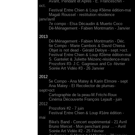
Avant, Pendant et Après - E. Franceschin -
oct
.
Festival Entre Chien & Loup #3ème édition-mai
Magali Roussel - restitution résidence
janv/avril
7e compo - Elsa Décaudin & Muerto Coco
Dé-Ménagement - Fabien Montmartin - Janvier
2013
Dé-Ménagement - Fabien Montmartin - Déc.
6e Compo
- Marie Cambois & David Chiesa
Objet is not dead - Gérald Deloye - sept.>oct.
Festival Entre Chien & Loup #2ème édition-mai
S. Gantelet & Juliette Mézenc-résidence-mars
Prozofoni #3- J.C. Gagnieux and Co -février
Soirée Art Vidéo #3 - 26 Janvier
2012
5e Compo - Ana Matey & Karin Elmore - sept
Ana Matey - El Recolector de plumas-
sept>oct
Cartographie de la peau-M.Fritchi-Roux
Cinéma Découverte François Lejault - juin
2012
Prozofoni #2 - 7 juin
Festival Entre Chien & Loup #1ère édition -
mai
Bike's Band - Concert expérimental - 21 Avril
Bruno Mercet - Mon penchant pour ... - Avril
Soirée Art Vidéo #2 - 25 Février