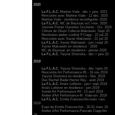
2020
La F.L.A.C.
Martine Viale - déc.> janv. 2021
Rencontre avec Martine Viale - 12 déc. 2020
Martine Viale - résidence reconfigurée -2020
La F.L.A.C.
MC de Beyssac-oct.>nov. 2020
Journée Portes Ouvertes Occitanie - Oct. 2020
Clôture de Otium Collecte-Makowski -Sept.20
Restitution atelier confiné P.Ciapp - 22 juil.20
Rencontre avec Xavier Makowski - 22 juil.20
La F.L.A.C.
Xavier Makowski - juin.>sept.20
Xavier Makowski en résidence - 2020
MC de Beyssac en résidence - janvier 2020
La F.L.A.C.
Yaryna Shumska - déc.> janv.20
2019
La F.L.A.C.
Yaryna Shumska - déc.>janv.20
Rencontre Art Performance #5 - 16 nov.2019
Yaryna Shumska en résidence - Nov. 2019
Duo Rachel Bader-Hector Rey - août 2019
La F.L.A.C.
Anaïs Lelièvre - juin> sept.2019
Anaïs Lelièvre en résidence - juin 2019
Soirée Art Performance #4 - 13 avril 2019
Atelier d'Art Performance-M. Viale-avr. 2019
La F.L.A.C.
Emilie Franceschin-mars >avr.
2019
Expo de
Emilie Franceschin - 30-31 mars 19
Atelier d'Art Performance-Pascale Ciapp-fév.
19