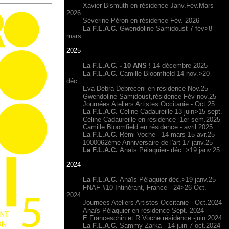
Xavier Bismuth en résidence-Janv.Fév.Mars
2026
Séverine Péron en résidence-Fév. 2026
La F.L.A.C.
Gwendoline Samidoust-7 fév>8
mars
2025
La F.L.A.C. - 10 ANS !
14 décembre 2025
La F.L.A.C.
Camille Bloomfield-14 nov.>20
déc.
Eva Debra Debreceni en résidence-Nov.25
Gwendoline Samidoust,résidence-Fév-nov.25
Journées Ateliers Artistes Occitanie - Oct.25
La F.L.A.C.
Céline Cadaureille-13 juin>15 sept.
Céline Cadaureille en résidence -1er sem.2025
Camille Bloomfield en résidence - avril 2025
La F.L.A.C.
Rémi Voche - 14 mars-15 avr.25
1000062ème Anniversaire de l'art-17 janv.25
La F.L.A.C.
Anaïs Pélaquier- déc. >19 janv.25
2024
La F.L.A.C.
Anaïs Pélaquier-déc.>19 janv.25
FNAF #10 Intinérant, France - 24>26 Oct.
2024
Journées Ateliers Artistes Occitanie - Oct.2024
Anaïs Pélaquier en résidence-Sept. 2024
E.Franceschin et R.Voche résidence -juin 2024
La F.L.A.C.
Sammy Zarka - 14 juin-7 oct.2024