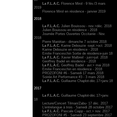
La F.L.A.C.
Florence Mirol - 9 fév./3 mars
2019
Florence Mirol en résidence - janvier 2019
2018
La F.L.A.C.
Julien Bouissou - nov.>déc. 2018
Julien Bouissou en résidence - 2018
Journée Portes Ouvertes Occitanie - Nov.
2018
Pierre Mariétan - dimanche 7 octobre 2018
La F.L.A.C.
Karine Debouzie -sept.>oct. 2018
Karine Debouzie en résidence - 2018
Emilie Franceschin Sortie de résidence-juin 18
La F.L.A.C.
Xavier Malbreil - juin>juil. 2018
Geoffrey Badel en résidence - 2018
La F.L.A.C.
Geoffrey Badel - avr.> mai 2018
Emilie Franceschin en résidence - 2018
PROZOFONI #6 - Samedi 17 mars 2018
Soirée Art Performance #3 - 3 mars 2018
La F.L.A.C.
Guillaume Chaplot-déc.17>janv.18
2017
La F.L.A.C.
Guillaume Chaplot-déc.17>janv.
18
Lecture/Concert Tilman/Zabu- 17 déc. 2017
L'entrelangue à trois - Samedi 28 octobre 2017
La F.L.A.C.
Pascale Ciapp - oct.> nov. 2017
PROZOFONI #5 - Samedi 23 septembre 2017