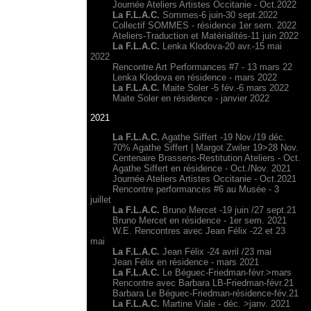
Journée Ateliers Artistes Occitanie - Oct.2022
La F.L.A.C.
Sommes-6 juin-30 sept.2022
Collectif SOMMES - résidence 1er sem. 2022
Ateliers-Traduction et Matérialités-11 juin 2022
La F.L.A.C.
Lenka Klodova-20 avr.-15 mai
2022
Rencontre Art Performances #7 - 13 mars 22
Lenka Klodova en résidence - mars 2022
La F.L.A.C.
Maite Soler -5 fév.-6 mars 2022
Maite Soler en résidence - janvier 2022
2021
La F.L.A.C.
Agathe Siffert -19 Nov./19 déc.
70% Agathe Siffert | Margot Zwiler 19>28 Nov.
Centenaire Brassens-Restitution Ateliers - Oct.
Agathe Siffert en résidence - Oct./Nov. 2021
Journée Ateliers Artistes Occitanie - Oct.2021
Rencontre performances #6 au Musée - 3
juillet
La F.L.A.C.
Bruno Mercet -19 juin /27 sept.21
Bruno Mercet en résidence - 1er sem. 2021
W.E. Rencontres avec Jean Félix -22 et 23
mai
La F.L.A.C.
Jean Félix -24 avril /23 mai
Jean Félix en résidence - mars 2021
La F.L.A.C.
Le Béguec-Friedman-févr.>mars
Rencontre avec Barbara LB-Friedman-févr.21
Barbara Le Béguec-Friedman-résidence-fév.21
La F.L.A.C.
Martine Viale - déc. >janv. 2021