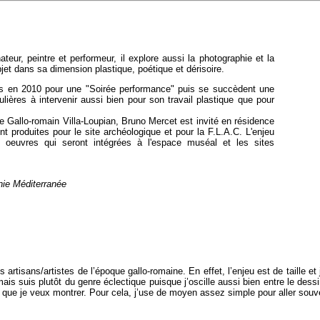
ateur, peintre et performeur, il explore aussi la photographie et la
objet dans sa dimension plastique, poétique et dérisoire.
 fois en 2010 pour une "Soirée performance" puis se succèdent une
ulières à intervenir aussi bien pour son travail plastique que pour
ée Gallo-romain Villa-Loupian, Bruno Mercet est invité en résidence
nt produites pour le site archéologique et pour la F.L.A.C. L'enjeu
es oeuvres qui seront intégrées à l'espace muséal et les sites
nie Méditerranée
des artisans/artistes de l’époque gallo-romaine. En effet, l’enjeu est de taill
is suis plutôt du genre éclectique puisque j’oscille aussi bien entre le dessin,
e que je veux montrer. Pour cela, j’use de moyen assez simple pour aller sou