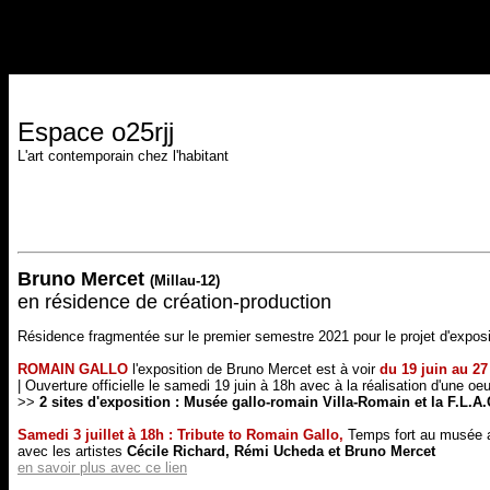
Espace o25rjj
L'art contemporain chez l'habitant
Bruno Mercet
(Millau-12)
en résidence de création-production
Résidence fragmentée sur le premier semestre 2021 pour le projet d'exposi
ROMAIN GALLO
l'exposition de Bruno Mercet est à voir
du 19 juin au 2
| Ouverture officielle le samedi 19 juin à 18h avec à la réalisation d'une oeu
>>
2 sites d'exposition : Musée gallo-romain Villa-Romain et la F.L.A.
Samedi 3 juillet à 18h : Tribute to Romain Gallo,
Temps fort au musée a
avec les artistes
Cécile Richard, Rémi Ucheda et Bruno Mercet
en savoir plus avec ce lien