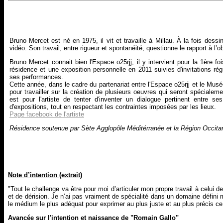
Bruno Mercet est né en 1975, il vit et travaille à Millau. À la fois dessin
vidéo. Son travail, entre rigueur et spontanéité, questionne le rapport à l’
Bruno Mercet connait bien l'Espace o25rjj, il y intervient pour la 1ère
résidence et une exposition personnelle en 2011 suivies d'invitations rég
ses performances.
Cette année, dans le cadre du partenariat entre l'Espace o25rjj et le Mus
pour travailler sur la création de plusieurs oeuvres qui seront spécialeme
est pour l'artiste de tenter d'inventer un dialogue pertinent entre s
d'expositions, tout en respectant les contraintes imposées par les lieux.
Page facebook de l'artiste
Résidence soutenue par Sète Agglopôle Méditérranée et la Région Occita
Note d’intention (extrait)
"Tout le challenge va être pour moi d’articuler mon propre travail à celui 
et de dérision. Je n’ai pas vraiment de spécialité dans un domaine défini ma
le médium le plus adéquat pour exprimer au plus juste et au plus précis c
Avancée sur l'intention et naissance de "Romain Gallo"