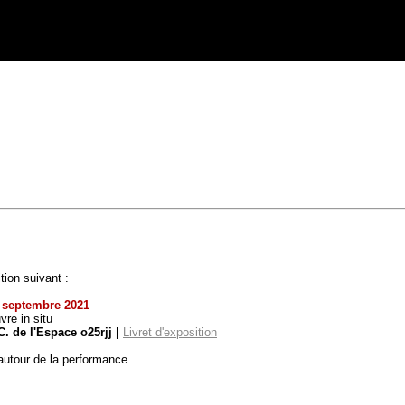
tion suivant :
7 septembre 2021
vre in situ
C. de l'Espace o25rjj |
Livret d'exposition
utour de la performance